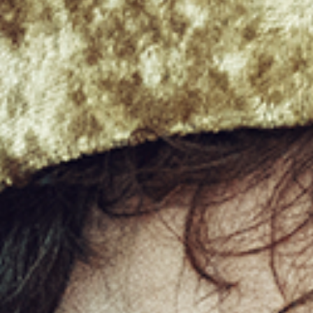
t
c.)